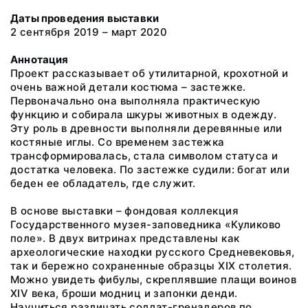
Даты проведения выставки
2 сентября 2019 – март 2020
Аннотация
Проект рассказывает об утилитарной, крохотной и
очень важной детали костюма – застежке.
Первоначально она выполняла практическую
функцию и собирала шкуры животных в одежду.
Эту роль в древности выполняли деревянные или
костяные иглы. Со временем застежка
трансформировалась, стала символом статуса и
достатка человека. По застежке судили: богат или
беден ее обладатель, где служит.
В основе выставки – фондовая коллекция
Государственного музея-заповедника «Куликово
поле». В двух витринах представлены как
археологические находки русского Средневековья,
так и бережно сохраненные образцы XIX столетия.
Можно увидеть фибулы, скреплявшие плащи воинов
XIV века, броши модниц и запонки денди.
Научиться различать солдат-гренадеров по