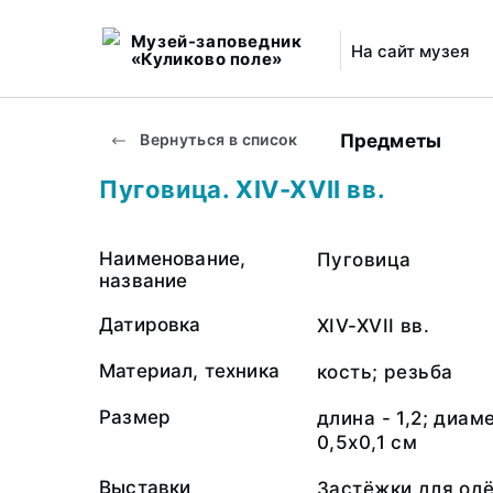
Музей-заповедник
На сайт музея
«Куликово поле»
Предметы
Вернуться в список
Пуговица. XIV-XVII вв.
Наименование,
Пуговица
название
Датировка
XIV-XVII вв.
Материал, техника
кость; резьба
Размер
длина - 1,2; диаме
0,5х0,1 см
Выставки
Застёжки для одё