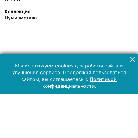
Коллекция
Нумизматика
Мы используем cookies для работы сайта и
улучшения сервиса. Продолжая пользоваться
сайтом, вы соглашаетесь с
Политикой
конфиденциальности.
2019 Музей-заповедник «Куликово поле»
Все права защищены.
Условия использования материалов сайта
Отправить сообщение
Сообщение об ошибке
Перейти на сайт музея