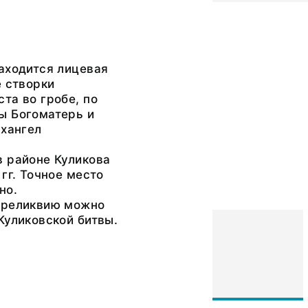
аходится лицевая
е створки
та во гробе, по
ы Богоматерь и
рхангел
в районе Куликова
 гг. Точное место
но.
 реликвию можно
Куликовской битвы.