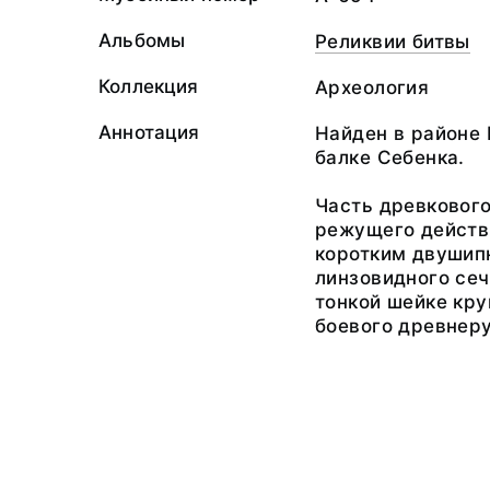
Альбомы
Реликвии битвы
Коллекция
Археология
Аннотация
Найден в районе 
балке Себенка.
Часть древковог
режущего действи
коротким двушип
линзовидного сеч
тонкой шейке кру
боевого древнер