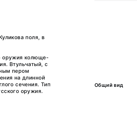
Куликова поля, в
о оружия колюще-
я. Втульчатый, с
ным пером
ения на длинной
глого сечения. Тип
Общий вид
усского оружия.