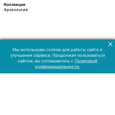
Коллекция
Археология
Мы используем cookies для работы сайта и
улучшения сервиса. Продолжая пользоваться
сайтом, вы соглашаетесь с
Политикой
конфиденциальности.
2019 Музей-заповедник «Куликово поле»
Все права защищены.
Условия использования материалов сайта
Отправить сообщение
Сообщение об ошибке
Перейти на сайт музея