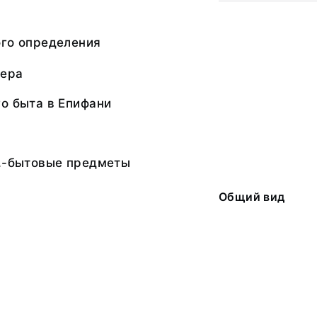
ого определения
ьера
о быта в Епифани
т.-бытовые предметы
Общий вид