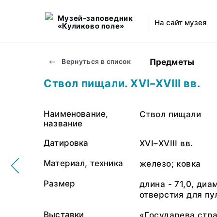
Музей-заповедник
На сайт музея
«Куликово поле»
Предметы
Вернуться в список
Ствол пищали. XVI–XVIII вв.
Наименование,
Ствол пищали
название
Датировка
XVI–XVIII вв.
Материал, техника
железо; ковка
Размер
длина - 71,0, диа
отверстия для пул
Выставки
«Государева стр