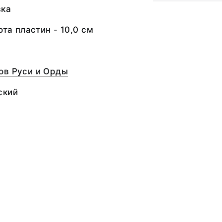
вка
ота пластин - 10,0 см
ов Руси и Орды
ский