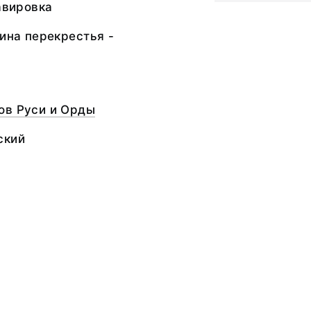
равировка
рина перекрестья -
ов Руси и Орды
ский