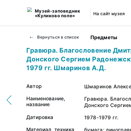
Музей-заповедник
На сайт музея
«Куликово поле»
Предметы
Вернуться в список
Гравюра. Благословение Дми
Донского Сергием Радонежск
1979 гг. Шмаринов А.Д.
Автор
Шмаринов Алексе
Наименование,
Гравюра. Благос
название
Донского Сергие
Датировка
1978-1979 гг.
Материал, техника
бумага; линогра