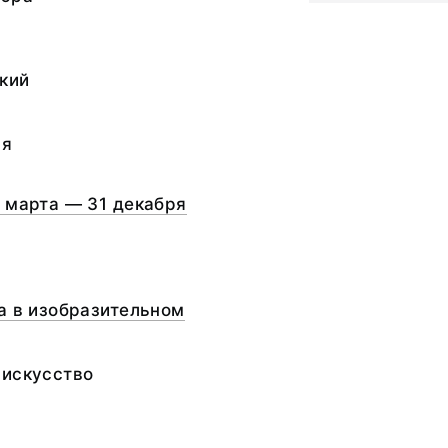
кий
ая
 марта — 31 декабря
а в изобразительном
 искусство