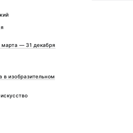
кий
ая
 марта — 31 декабря
а в изобразительном
 искусство